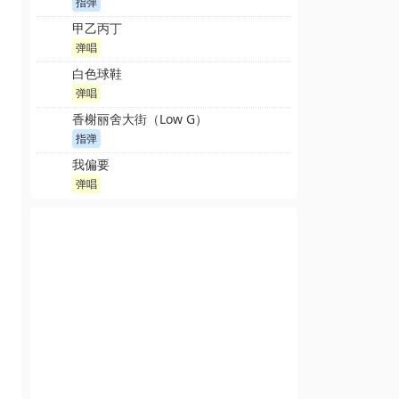
指弹
甲乙丙丁
弹唱
白色球鞋
弹唱
香榭丽舍大街（Low G）
指弹
我偏要
弹唱