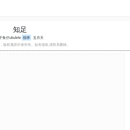
知足
鱼仔ukulele
指弹
五月天
，版权属原作者所有。如有侵权,请联系删除。