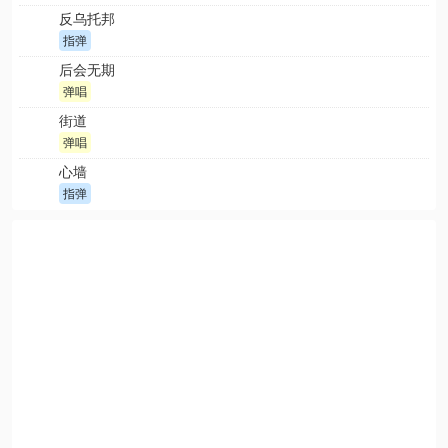
反乌托邦
指弹
后会无期
弹唱
街道
弹唱
心墙
指弹