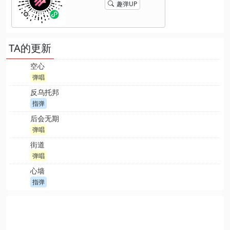
趣弹UP
TA的更新
空心
弹唱
反乌托邦
指弹
后会无期
弹唱
街道
弹唱
心墙
指弹