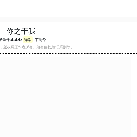
你之于我
鱼仔ukulele
弹唱
丁禹兮
，版权属原作者所有。如有侵权,请联系删除。