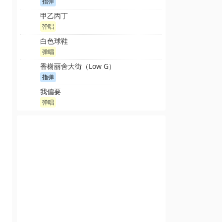
指弹
甲乙丙丁
弹唱
白色球鞋
弹唱
香榭丽舍大街（Low G）
指弹
我偏要
弹唱