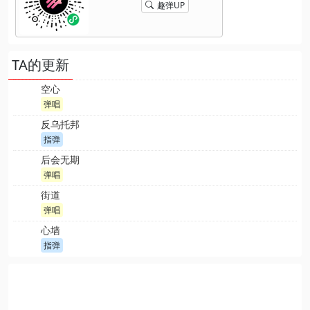
趣弹UP
TA的更新
空心
弹唱
反乌托邦
指弹
后会无期
弹唱
街道
弹唱
心墙
指弹