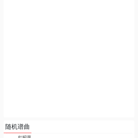
随机谱曲
红昭愿