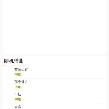
随机谱曲
友谊长存
弹唱
那个远方
弹唱
不枉
弹唱
天命