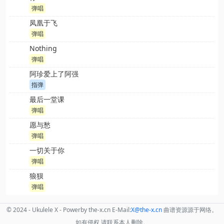
弹唱
凤凰于飞
弹唱
Nothing
弹唱
阿珍爱上了阿强
指弹
最后一堂课
弹唱
愿与愁
弹唱
一切关于你
弹唱
狼狈
弹唱
© 2024 - Ukulele X - Powerby the-x.cn E-Mail:
X
@the
-x.cn
曲谱资源源于网络。
如有侵权,请联系本人删除。