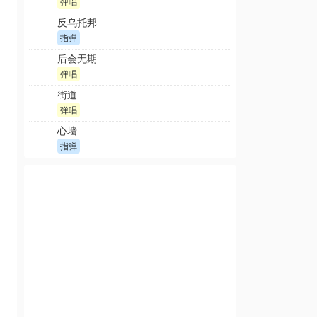
弹唱
反乌托邦
指弹
后会无期
弹唱
街道
弹唱
心墙
指弹