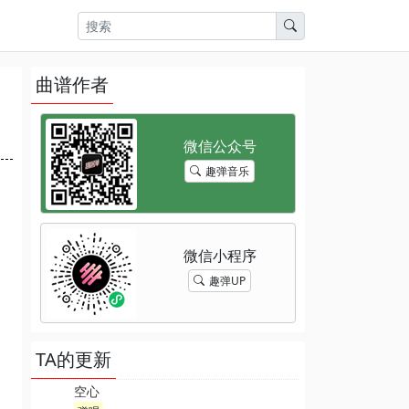
曲谱作者
趣弹音乐
趣弹UP
TA的更新
空心