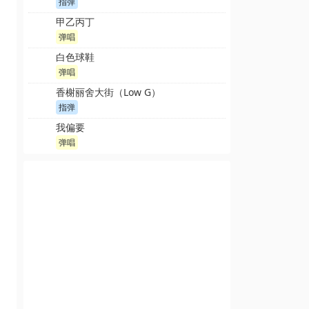
指弹
甲乙丙丁
弹唱
白色球鞋
弹唱
香榭丽舍大街（Low G）
指弹
我偏要
弹唱