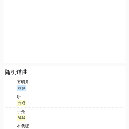
随机谱曲
寄明月
指弹
听
弹唱
于是
弹唱
有我呢