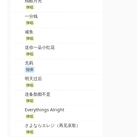
残酷月光
弹唱
一分钱
弹唱
咸鱼
弹唱
送你一朵小红花
弹唱
无羁
指弹
明天过后
弹唱
连备胎都不是
弹唱
Everythings Alright
弹唱
さよならエレジ（再见哀歌）
弹唱