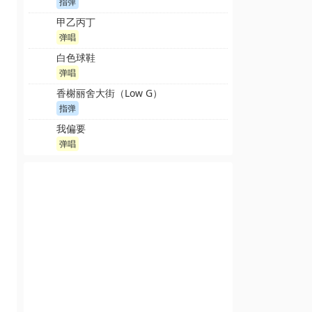
指弹
甲乙丙丁
弹唱
白色球鞋
弹唱
香榭丽舍大街（Low G）
指弹
我偏要
弹唱