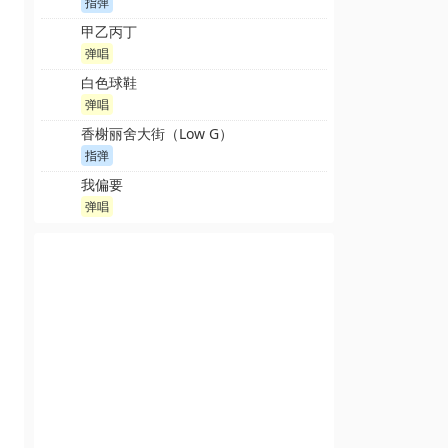
指弹
甲乙丙丁
弹唱
白色球鞋
弹唱
香榭丽舍大街（Low G）
指弹
我偏要
弹唱