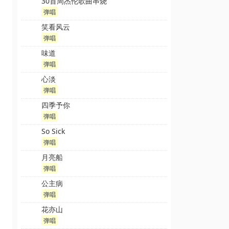
30首周杰伦歌曲串烧
弹唱
笑看风云
弹唱
味道
弹唱
心淡
弹唱
四季予你
弹唱
So Sick​
弹唱
月亮船
弹唱
公主病
弹唱
花亦山
弹唱