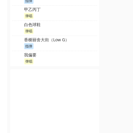
指弹
甲乙丙丁
弹唱
白色球鞋
弹唱
香榭丽舍大街（Low G）
指弹
我偏要
弹唱