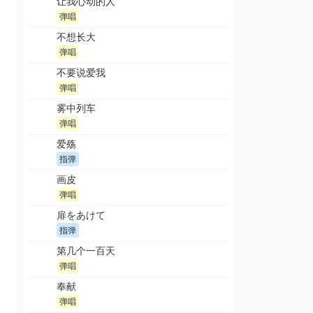
让我心动的人
弹唱
不想长大
弹唱
不要说爱我
弹唱
雾中列车
弹唱
爱殇
指弹
画皮
弹唱
扉をあけて
指弹
第几个一百天
弹唱
奉献
弹唱