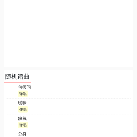
随机谱曲
何须问
弹唱
暧昧
弹唱
缺氧
弹唱
分身