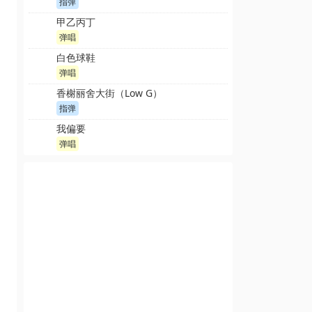
指弹
甲乙丙丁
弹唱
白色球鞋
弹唱
香榭丽舍大街（Low G）
指弹
我偏要
弹唱