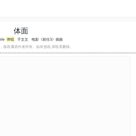
体面
le
弹唱
于文文
电影《前任3》插曲
，版权属原作者所有。如有侵权,请联系删除。