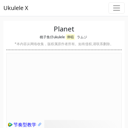
Ukulele X
Planet
桃子鱼仔ukulele
弹唱
ラムジ
*本内容从网络收集，版权属原作者所有。如有侵权,请联系删除。
节奏型教学