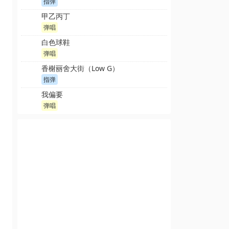
指弹
甲乙丙丁
弹唱
白色球鞋
弹唱
香榭丽舍大街（Low G）
指弹
我偏要
弹唱