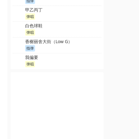
指弹
甲乙丙丁
弹唱
白色球鞋
弹唱
香榭丽舍大街（Low G）
指弹
我偏要
弹唱