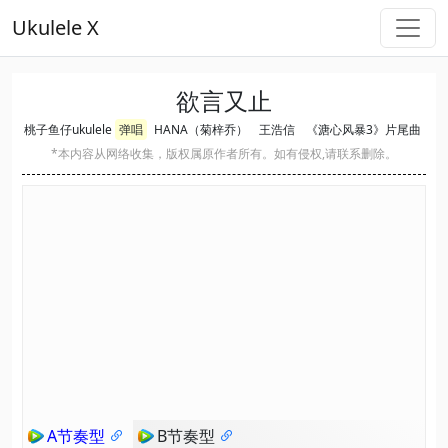
Ukulele X
欲言又止
桃子鱼仔ukulele
弹唱
HANA（菊梓乔）
王浩信
《溏心风暴3》片尾曲
*本内容从网络收集，版权属原作者所有。如有侵权,请联系删除。
A节奏型
B节奏型