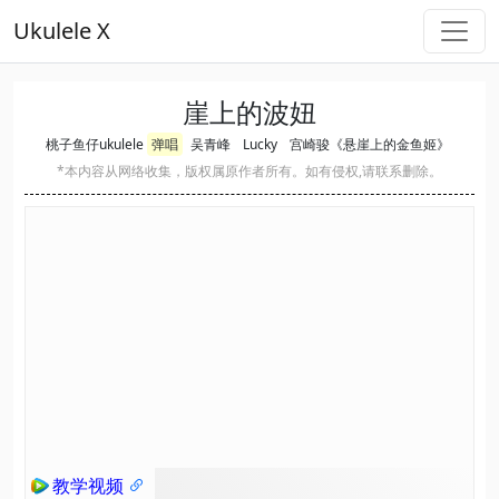
Ukulele X
崖上的波妞
桃子鱼仔ukulele
弹唱
吴青峰
Lucky
宫崎骏《悬崖上的金鱼姬》
*本内容从网络收集，版权属原作者所有。如有侵权,请联系删除。
教学视频