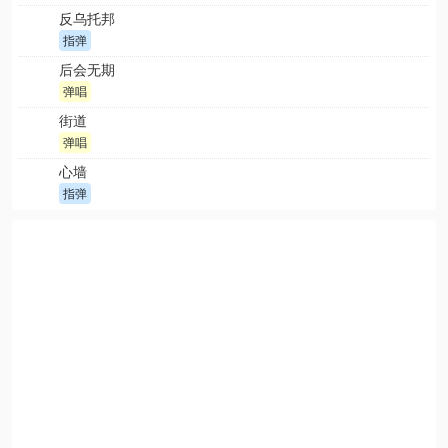
反乌托邦
指弹
后会无期
弹唱
街道
弹唱
心墙
指弹