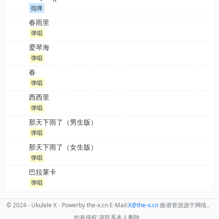
指弹
春雨里
弹唱
爱琴海
弹唱
春
弹唱
西西里
弹唱
那天下雨了（男生版）
弹唱
那天下雨了（女生版）
弹唱
巴拉莱卡
弹唱
© 2024 - Ukulele X - Powerby the-x.cn E-Mail:
X
@the
-x.cn
曲谱资源源于网络。
如有侵权,请联系本人删除。