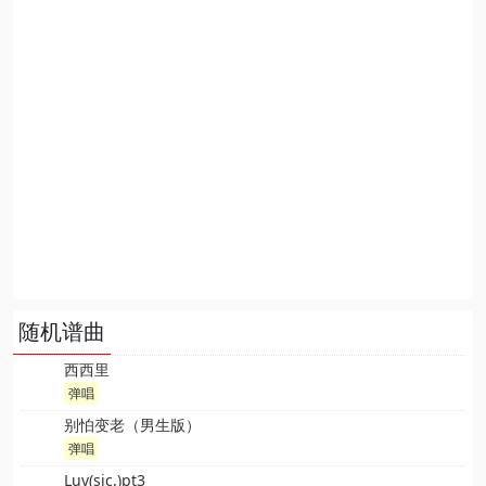
随机谱曲
西西里
弹唱
别怕变老（男生版）
弹唱
Luv(sic.)pt3