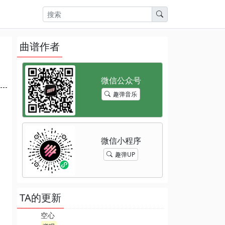
曲谱作者
趣弹音乐
趣弹UP
TA的更新
空心