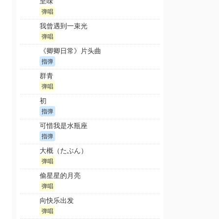
至味
弹唱
我曾遇到一束光
弹唱
《卿卿日常》片头曲
指弹
群青
弹唱
初
指弹
可惜我是水瓶座
指弹
大概（たぶん）
弹唱
偷星星的月亮
弹唱
向快乐出发
弹唱