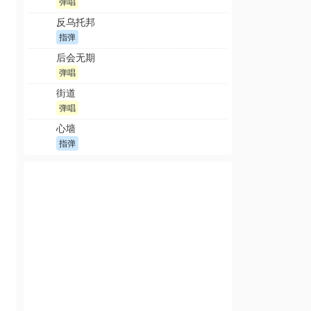
弹唱
反乌托邦
指弹
后会无期
弹唱
街道
弹唱
心墙
指弹