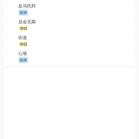
反乌托邦
指弹
后会无期
弹唱
街道
弹唱
心墙
指弹