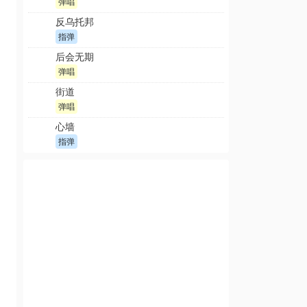
弹唱
反乌托邦
指弹
后会无期
弹唱
街道
弹唱
心墙
指弹