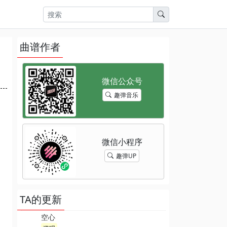
曲谱作者
趣弹音乐
趣弹UP
TA的更新
空心