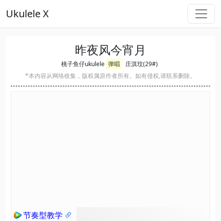
Ukulele X
昨夜风今宵月
桃子鱼仔ukulele
弹唱
庄淇玟(29#)
*本内容从网络收集，版权属原作者所有。如有侵权,请联系删除。
节奏型教学