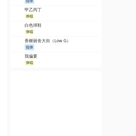
指弹
甲乙丙丁
弹唱
白色球鞋
弹唱
香榭丽舍大街（Low G）
指弹
我偏要
弹唱