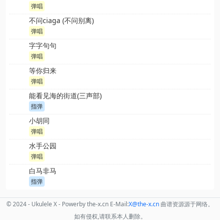
弹唱
不问ciaga (不问别离)
弹唱
字字句句
弹唱
等你归来
弹唱
能看见海的街道(三声部)
指弹
小胡同
弹唱
水手公园
弹唱
白马非马
指弹
© 2024 - Ukulele X - Powerby the-x.cn E-Mail:
X
@the
-x.cn
曲谱资源源于网络。
如有侵权,请联系本人删除。