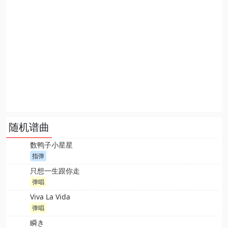
随机谱曲
数鸭子小星星
指弹
只想一生跟你走
弹唱
Viva La Vida
弹唱
瞬き