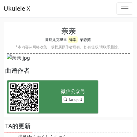
Ukulele X
亲亲
番茄尤克里里
弹唱
梁静茹
*本内容从网络收集，版权属原作者所有。如有侵权,请联系删除。
曲谱作者
fanqieU
TA的更新
温泉/わくわくしんちゃん