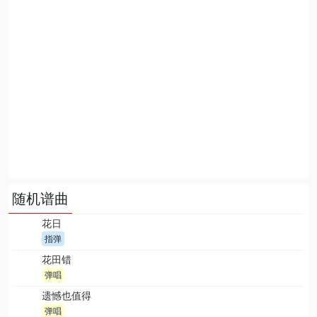
随机谱曲
花日
指弹
花田错
弹唱
遗憾也值得
弹唱