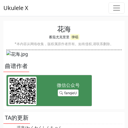
Ukulele X
花海
番茄尤克里里
弹唱
*本内容从网络收集，版权属原作者所有。如有侵权,请联系删除。
曲谱作者
fanqieU
TA的更新
温泉/わくわくしんちゃん