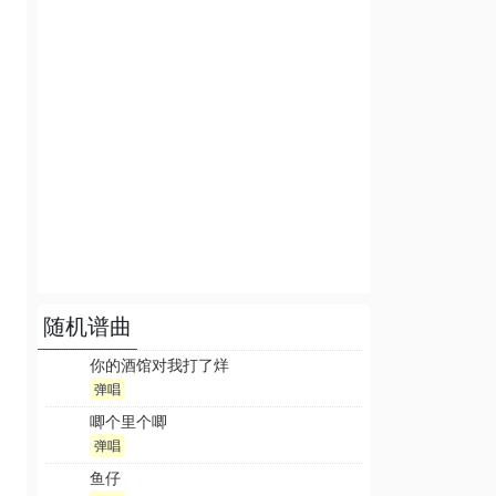
随机谱曲
你的酒馆对我打了烊
弹唱
唧个里个唧
弹唱
鱼仔