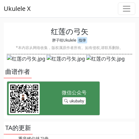
Ukulele X
红莲の弓矢
胖子哇Ukulele
指弹
*本内容从网络收集，版权属原作者所有。如有侵权,请联系删除。
曲谱作者
ukubaby
TA的更新
重音移位练习曲