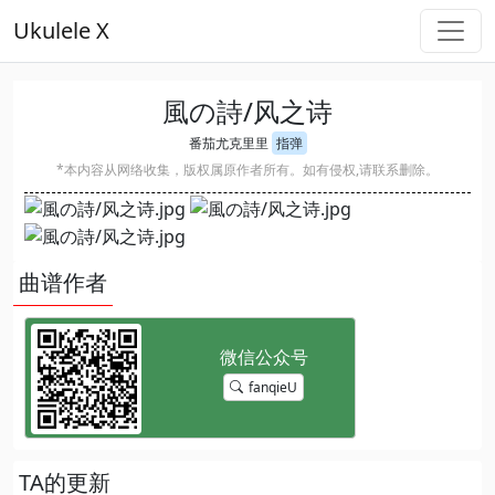
Ukulele X
風の詩/风之诗
番茄尤克里里
指弹
*本内容从网络收集，版权属原作者所有。如有侵权,请联系删除。
曲谱作者
fanqieU
TA的更新