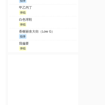
指弹
甲乙丙丁
弹唱
白色球鞋
弹唱
香榭丽舍大街（Low G）
指弹
我偏要
弹唱