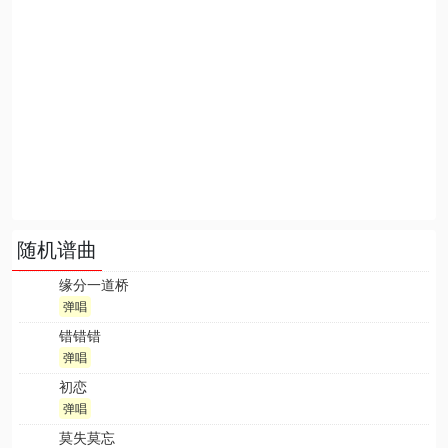
随机谱曲
缘分一道桥
弹唱
错错错
弹唱
初恋
弹唱
莫失莫忘