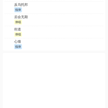
反乌托邦
指弹
后会无期
弹唱
街道
弹唱
心墙
指弹