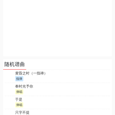
随机谱曲
黄昏之时（一指禅）
指弹
奉时光予你
弹唱
于是
弹唱
只字不提