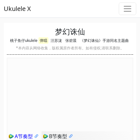
Ukulele X
梦幻诛仙
桃子鱼仔ukulele
弹唱
汪苏泷
张碧晨
《梦幻诛仙》手游同名主题曲
*本内容从网络收集，版权属原作者所有。如有侵权,请联系删除。
A节奏型
B节奏型