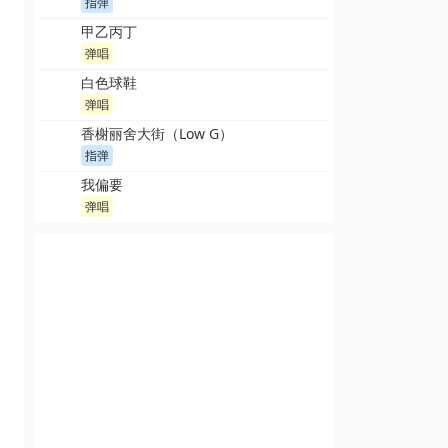
指弹
甲乙丙丁
弹唱
白色球鞋
弹唱
香榭丽舍大街（Low G）
指弹
我偏要
弹唱