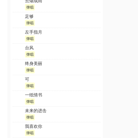
云烟成雨
弹唱
足够
弹唱
左手指月
弹唱
台风
弹唱
终身美丽
弹唱
可
弹唱
一纸情书
弹唱
未来的进击
弹唱
我喜欢你
弹唱