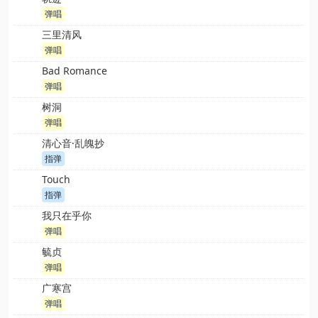
弹唱
三里清风
弹唱
Bad Romance
弹唱
树洞
弹唱
清心音·乱魄抄
指弹
Touch
指弹
我只在乎你
弹唱
毓贞
弹唱
广寒宫
弹唱