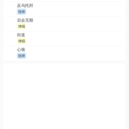
反乌托邦
指弹
后会无期
弹唱
街道
弹唱
心墙
指弹