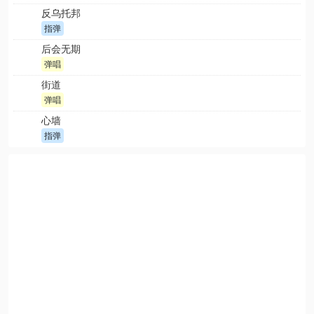
反乌托邦
指弹
后会无期
弹唱
街道
弹唱
心墙
指弹