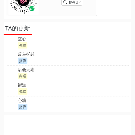
趣弹UP
TA的更新
空心
弹唱
反乌托邦
指弹
后会无期
弹唱
街道
弹唱
心墙
指弹