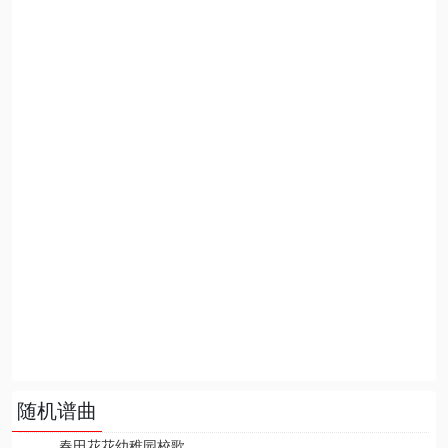
随机谱曲
春田花花幼稚园校歌