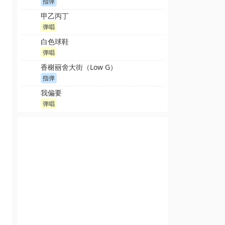
指弹
甲乙丙丁
弹唱
白色球鞋
弹唱
香榭丽舍大街（Low G）
指弹
我偏要
弹唱