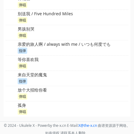
弹唱
别送我 / Five Hundred Miles
弹唱
男孩别哭
弹唱
亲爱的旅人啊 / always with me / いつも何度でも
指弹
等你喜欢我
弹唱
来自天堂的魔鬼
指弹
放个大招给你看
弹唱
孤身
弹唱
© 2024 - Ukulele X - Powerby the-x.cn E-Mail:
X
@the
-x.cn
曲谱资源源于网络。
如有侵权,请联系本人删除。