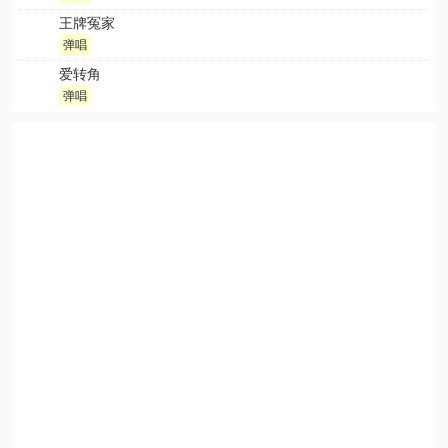
王牌冤家
弹唱
爱转角
弹唱