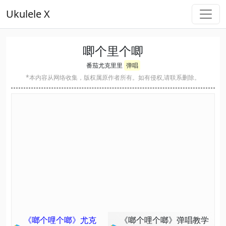
Ukulele X
唧个里个唧
番茄尤克里里
弹唱
*本内容从网络收集，版权属原作者所有。如有侵权,请联系删除。
《啷个哩个啷》尤克
《啷个哩个啷》弹唱教学