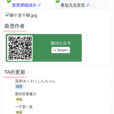
里里弹唱演示
番茄尤克里里
曲谱作者
fanqieU
TA的更新
温泉/わくわくしんちゃん
指弹
爱的双重魔力
弹唱
一千零一夜
弹唱