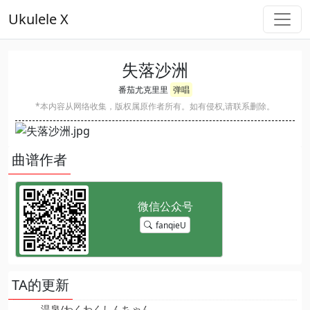
Ukulele X
失落沙洲
番茄尤克里里
弹唱
*本内容从网络收集，版权属原作者所有。如有侵权,请联系删除。
曲谱作者
fanqieU
TA的更新
温泉/わくわくしんちゃん