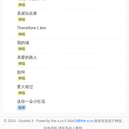
弹唱
圣诞玩在家
弹唱
Therefore I Am
弹唱
我的城
弹唱
亲爱的路人
弹唱
如何
弹唱
爱人错过
弹唱
送你一朵小红花
指弹
© 2024 - Ukulele X - Powerby the-x.cn E-Mail:
X
@the
-x.cn
曲谱资源源于网络。
如有侵权,请联系本人删除。