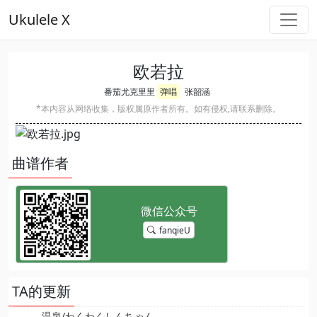
Ukulele X
欧若拉
番茄尤克里里
弹唱
张韶涵
*本内容从网络收集，版权属原作者所有。如有侵权,请联系删除。
曲谱作者
fanqieU
TA的更新
温泉/わくわくしんちゃん